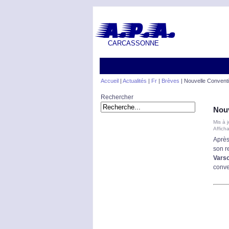
A.P.A.
CARCASSONNE
Accueil
|
Actualités
|
Fr
|
Brèves
|
Nouvelle Conventio
Rechercher
Nouv
Mis à 
Affich
Après
son r
Vars
conve