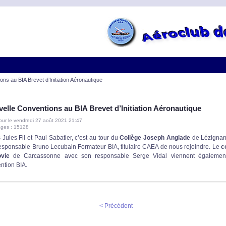
ns au BIA Brevet d’Initiation Aéronautique
elle Conventions au BIA Brevet d’Initiation Aéronautique
jour le vendredi 27 août 2021 21:47
ages : 15128
 Jules Fil et Paul Sabatier, c’est au tour du
Collège Joseph Anglade
de Lézignan
esponsable Bruno Lecubain Formateur BIA, titulaire CAEA de nous rejoindre. Le
c
ovie
de Carcassonne avec son responsable Serge Vidal viennent également
ntion BIA.
< Précédent